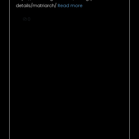
details/matriarch/
Read more
0